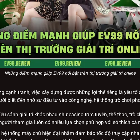
Những điểm mạnh giúp EV99 nổi bật trên thị trường giải trí online
càng cạnh tranh, việc xây dựng được những lợi thế riêng là yếu t
ời biết đến nhờ sự đầu tư vào công nghệ, hệ thống trò chơi ph
iều sảnh giải trí khác nhau như casino trực tuyến, thể thao, trò
gười tham gia luôn có nhiều lựa chọn phù hợp với sở thích cá
hệ thống máy chủ hiện đại nhằm đảm bảo tốc độ truy cập nhanh