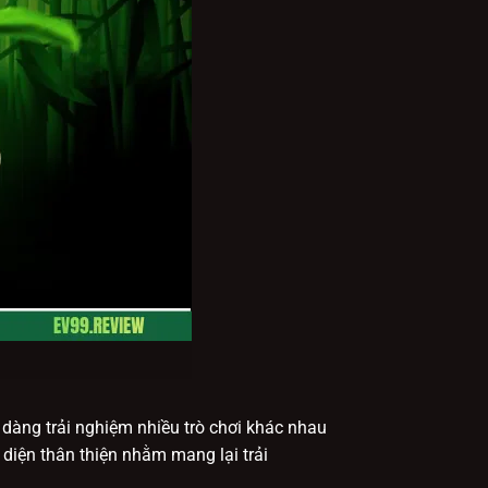
ễ dàng trải nghiệm nhiều trò chơi khác nhau
 diện thân thiện nhằm mang lại trải