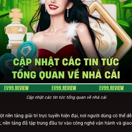
Cập nhật các tin tức tổng quan về nhà cái
 nền tảng giải trí trực tuyến hiện đại, nơi người dùng có thể d
t, nền tảng đã tập trung đầu tư vào công nghệ vận hành và giao