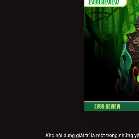
Kho nội dung giải trí là một trong những y