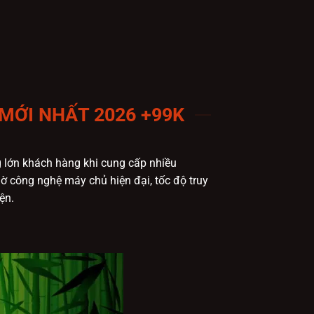
 MỚI NHẤT 2026 +99K
ng lớn khách hàng khi cung cấp nhiều
hờ công nghệ máy chủ hiện đại, tốc độ truy
ện.