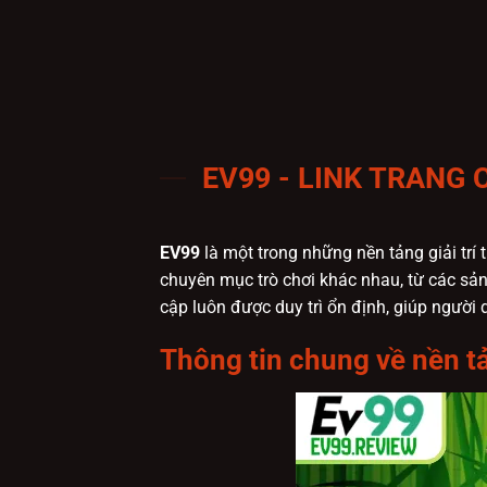
EV99 - LINK TRANG 
EV99
là một trong những nền tảng giải trí
chuyên mục trò chơi khác nhau, từ các sản
cập luôn được duy trì ổn định, giúp người 
Thông tin chung về nền tả