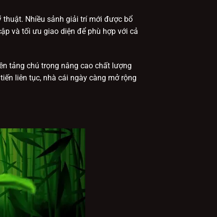
 thuật. Nhiều sảnh giải trí mới được bổ
ập và tối ưu giao diện để phù hợp với cả
 Nền tảng chú trọng nâng cao chất lượng
tiến liên tục, nhà cái ngày càng mở rộng