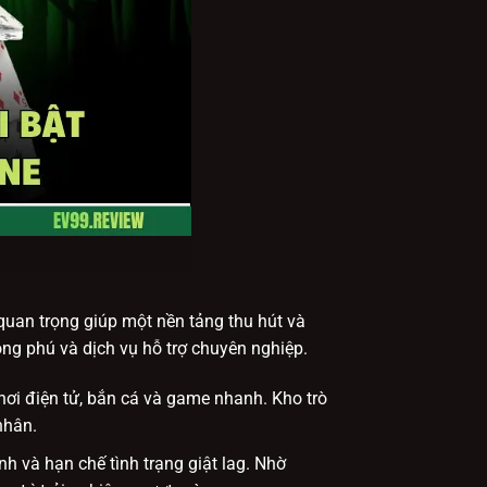
ố quan trọng giúp một nền tảng thu hút và
ong phú và dịch vụ hỗ trợ chuyên nghiệp.
 chơi điện tử, bắn cá và game nhanh. Kho trò
 nhân.
 và hạn chế tình trạng giật lag. Nhờ