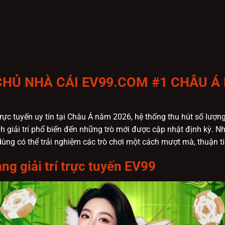
CHỦ NHÀ CÁI EV99.COM #1 CHÂU Á
 trực tuyến uy tín tại Châu Á năm 2026, hệ thống thu hút số lượ
h giải trí phổ biến đến những trò mới được cập nhật định kỳ. N
dùng có thể trải nghiệm các trò chơi một cách mượt mà, thuận ti
ng giải trí trực tuyến EV99