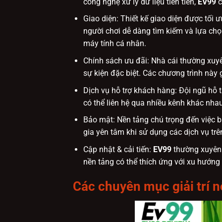
công nghệ xử lý dữ liệu tiên tiến,
EV99
c
Giao diện: Thiết kế giao diện được tối
người chơi dễ dàng tìm kiếm và lựa chọn
máy tính cá nhân.
Chính sách ưu đãi: Nhà cái thường xuyê
sự kiện đặc biệt. Các chương trình này g
Dịch vụ hỗ trợ khách hàng: Đội ngũ hỗ 
có thể liên hệ qua nhiều kênh khác nhau
Bảo mật: Nền tảng chú trọng đến việc b
gia yên tâm khi sử dụng các dịch vụ trê
Cập nhật & cải tiến:
EV99
thường xuyên n
nền tảng có thể thích ứng với xu hướng 
Các chuyên mục giải trí 