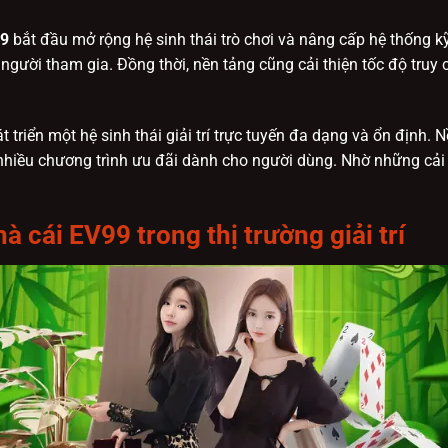
9
bắt đầu mở rộng hệ sinh thái trò chơi và nâng cấp hệ thống kỹ
ời tham gia. Đồng thời, nền tảng cũng cải thiện tốc độ truy c
t triển một hệ sinh thái giải trí trực tuyến đa dạng và ổn định.
 nhiều chương trình ưu đãi dành cho người dùng. Nhờ những cải 
 cái EV99 trong thị trường giải trí