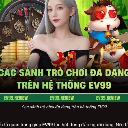
Các sảnh trò chơi đa dạng trên hệ thống EV99
ếu tố quan trọng giúp
EV99
thu hút đông đảo người dùng. Nền tả