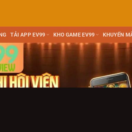
NG
TẢI APP EV99
KHO GAME EV99
KHUYẾN M