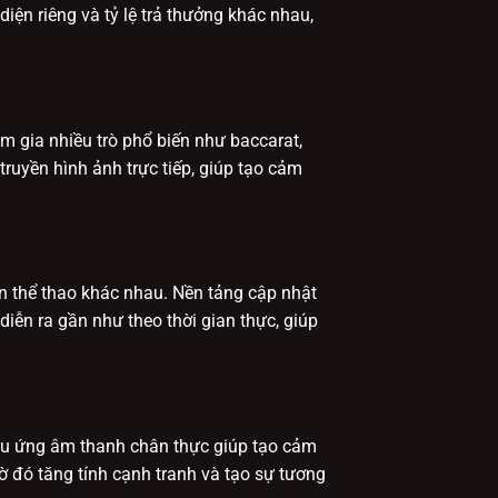
diện riêng và tỷ lệ trả thưởng khác nhau,
m gia nhiều trò phổ biến như baccarat,
truyền hình ảnh trực tiếp, giúp tạo cảm
ôn thể thao khác nhau. Nền tảng cập nhật
diễn ra gần như theo thời gian thực, giúp
hiệu ứng âm thanh chân thực giúp tạo cảm
ờ đó tăng tính cạnh tranh và tạo sự tương